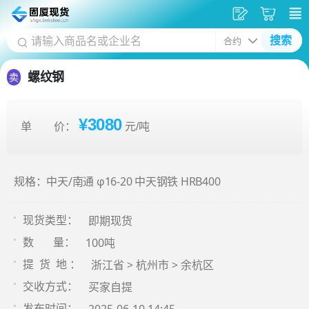
发
采
搜索
供
购
应
车
螺纹钢
卖
¥3080
单 价：
元/吨
规格：中天/南通 φ16-20 中天钢铁 HRB400
即期现货
现货类型：
100吨
数 量：
浙江省 > 杭州市 > 余杭区
提 货 地 ：
买家自提
交收方式：
发布时间：